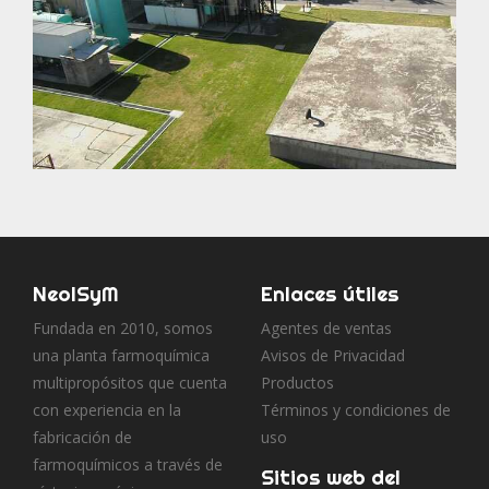
NeolSyM
Enlaces útiles
Fundada en 2010, somos
Agentes de ventas
una planta farmoquímica
Avisos de Privacidad
multipropósitos que cuenta
Productos
con experiencia en la
Términos y condiciones de
fabricación de
uso
farmoquímicos a través de
Sitios web del