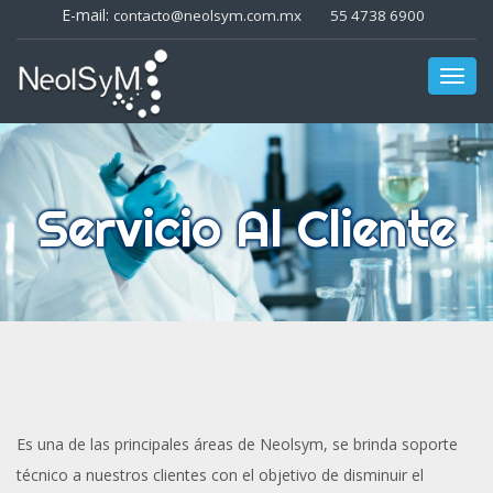
E-mail:
contacto@neolsym.com.mx
55 4738 6900
Toggl
navig
Servicio Al Cliente
Es una de las principales áreas de Neolsym, se brinda soporte
técnico a nuestros clientes con el objetivo de disminuir el