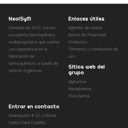
NeolSyM
Enlaces útiles
Fundada en 2010, somos
Agentes de ventas
una planta farmoquímica
Avisos de Privacidad
multipropósitos que cuenta
Productos
con experiencia en la
Términos y condiciones de
fabricación de
uso
farmoquímicos a través de
Sitios web del
síntesis orgánicas.
grupo
Alpharma
Neolpharma
Psicofarma
Entrar en contacto
Guanajuato # 22, Colonia
Santa Clara Coatitla,