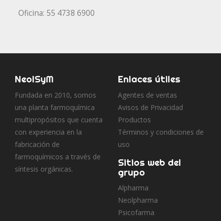
Oficina:
55 4738 6900
NeolSyM
Enlaces útiles
Fundada en 2010, somos
Agentes de ventas
una planta farmoquímica
Avisos de Privacidad
multipropósitos que cuenta
Productos
con experiencia en la
Términos y condiciones de
fabricación de
uso
farmoquímicos a través de
Sitios web del
síntesis orgánicas.
grupo
Alpharma
Neolpharma
Psicofarma